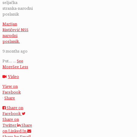
seljačka
stranka-narodni
poslanik
Marijan
Rističević NSS
narodni
poslanik.
9 months ago
Put....
...
See
More
See Less
Video
View on
Facebook
·
Share
Share on
Facebook
Share on
Twitter
Share
on Linked In
Share by Email