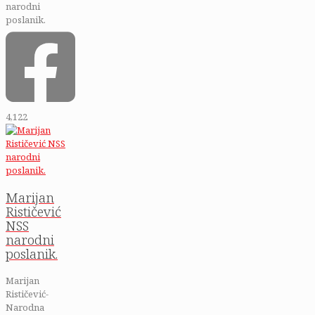
4,122
Marijan
Rističević
NSS
narodni
poslanik.
Marijan
Rističević-
Narodna