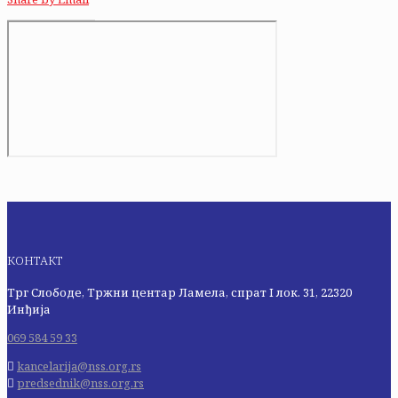
КОНТАКТ
Трг Слободе, Тржни центар Ламела, спрат I лок. 31, 22320
Инђија
069 584 59 33
kancelarija@nss.org.rs
predsednik@nss.org.rs