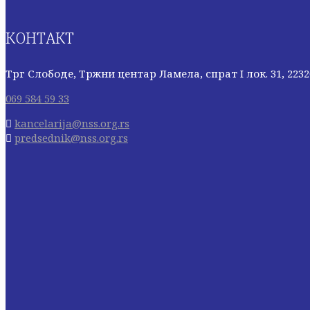
КОНТАКТ
Трг Слободе, Тржни центар Ламела, спрат I лок. 31, 223
069 584 59 33
kancelarija@nss.org.rs
predsednik@nss.org.rs