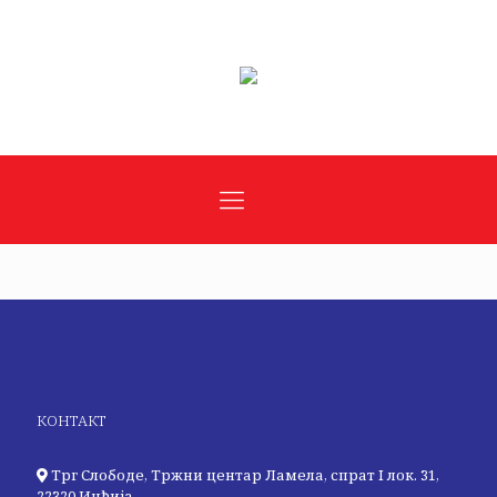
КОНТАКТ
Трг Слободе, Тржни центар Ламела, спрат I лок. 31,
22320 Инђија