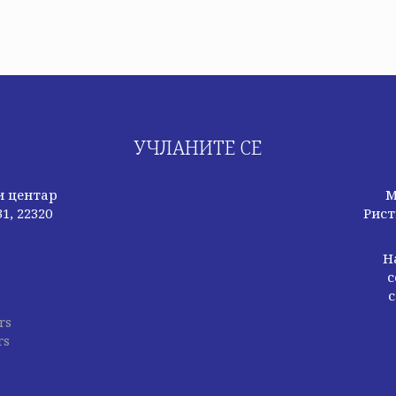
УЧЛАНИТЕ СЕ
и центар
М
1, 22320
Рист
Н
с
с
rs
rs