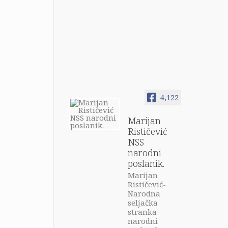
4,122
Marijan
Rističević
NSS
narodni
poslanik.
Marijan
Rističević-
Narodna
seljačka
stranka-
narodni