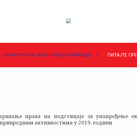
КОНКУРСИ ЗА СЕЛО И ПОЉОПРИВРЕДУ
ПИТАЈТЕ ПР
аривање права на подстицаје за унапређење е
опривредним активностима у 2019. години