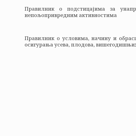
Правилник о подстицајима за унап
непољопривредним активностима
Правилник о условима, начину и обрасц
осигурања усева, плодова, вишегодишњи