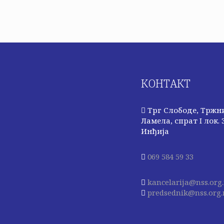
КОНТАКТ
Трг Слободе, Тржн
Ламела, спрат I лок. 3
Инђија
069 584 59 33
kancelarija@nss.org.
predsednik@nss.org.