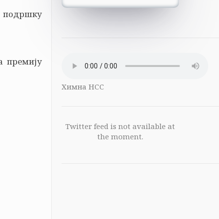
 подршку
а премију
Химна НСС
Twitter feed is not available at
the moment.