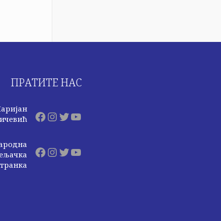
ПРАТИТЕ НАС
аријан
Facebook
Instagram
Twitter
YouTube
ичевић
ародна
Facebook
Instagram
Twitter
YouTube
ељачка
транка