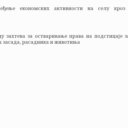
ређење економских активности на селу кроз
у захтева за остваривање права на подстицаје з
х засада, расадника и животиња