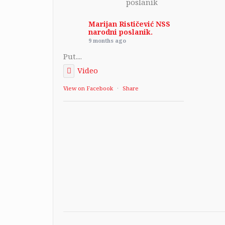
poslanik
Marijan Rističević NSS
narodni poslanik.
9 months ago
Put....
Video
View on Facebook
·
Share