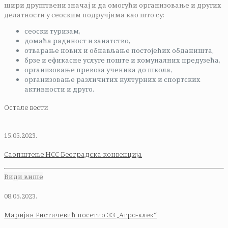
шири друштвени значај и да омогући организовање и других
делатности у сеоским подручјима као што су:
сеоски туризам,
домаћа радиност и занатство,
отварање нових и обнављање постојећих обданишта,
брзе и ефикасне услуге поште и комуналних предузећа,
организовање превоза ученика до школа,
организовање различитих културних и спортских
активности и друго.
Остале вести
15.05.2023.
Саопштење НСС Београдска конвенција
Види више
08.05.2023.
Маријан Ристичевић посетио ЗЗ „Агро-клек“