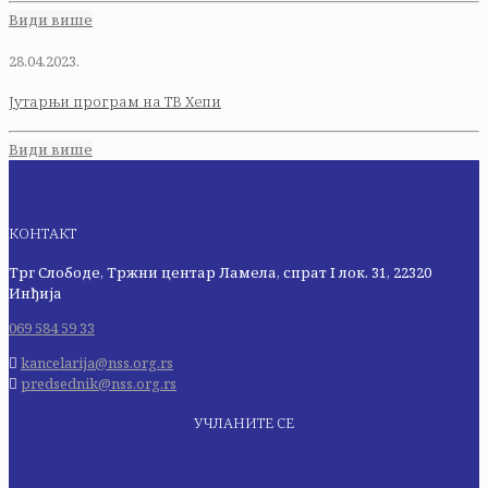
Види више
28.04.2023.
Јутарњи програм на ТВ Хепи
Види више
КОНТАКТ
Трг Слободе, Тржни центар Ламела, спрат I лок. 31, 22320
Инђија
069 584 59 33
kancelarija@nss.org.rs
predsednik@nss.org.rs
УЧЛАНИТЕ СЕ