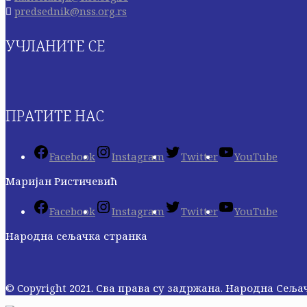
predsednik@nss.org.rs
УЧЛАНИТЕ СЕ
ПРАТИТЕ НАС
Facebook
Instagram
Twitter
YouTube
Маријан Ристичевић
Facebook
Instagram
Twitter
YouTube
Народна сељачка странка
© Copyright 2021. Сва права су задржана. Народна Сељ