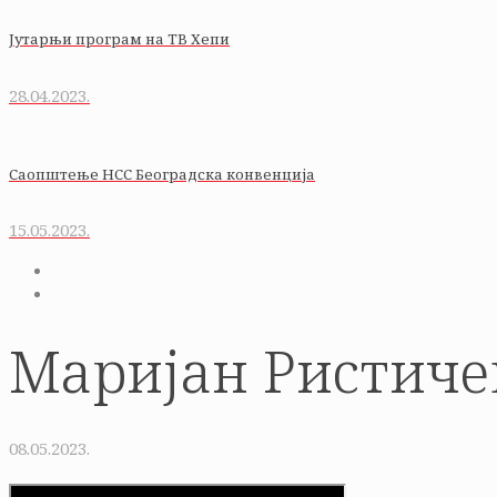
Јутарњи програм на ТВ Хепи
28.04.2023.
Саопштење НСС Београдска конвенција
15.05.2023.
Маријан Ристичев
08.05.2023.