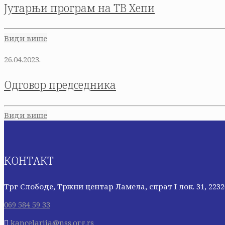
Јутарњи програм на ТВ Хепи
Види више
26.04.2023.
Одговор председника
Види више
КОНТАКТ
Трг Слободе, Тржни центар Ламела, спрат I лок. 31, 223
069 584 59 33
kancelarija@nss.org.rs