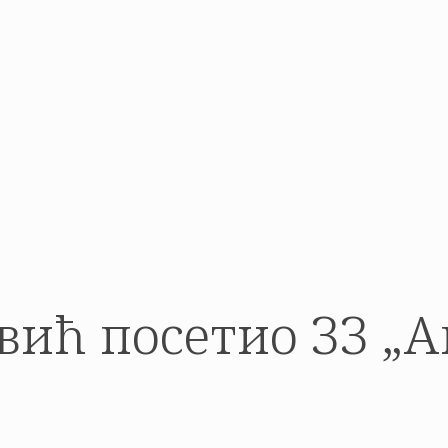
ић посетио ЗЗ „А