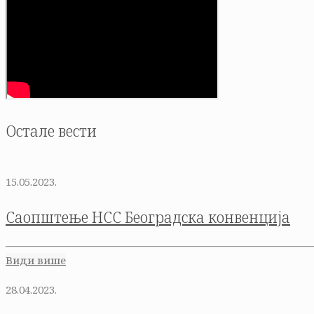
Остале вести
15.05.2023.
Саопштење НСС Београдска конвенција
Види више
28.04.2023.