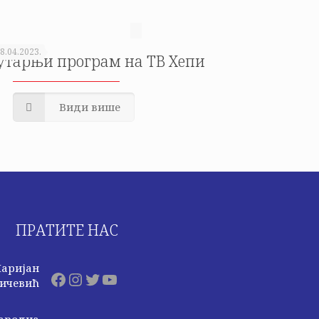
8.04.2023.
утарњи програм на ТВ Хепи
Види више
ПРАТИТЕ НАС
аријан
Facebook
Instagram
Twitter
YouTube
ичевић
ародна