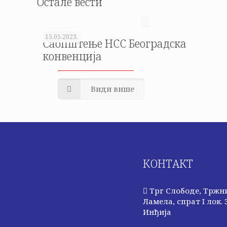
Остале вести
15.05.2023.
Саопштење НСС Београдска
конвенција
Види више
КОНТАКТ
Трг Слободе, Тржн
Ламела, спрат I лок. 3
Инђија