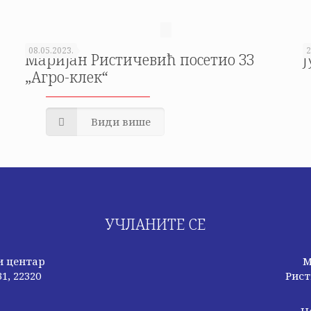
08.05.2023.
2
Маријан Ристичевић посетио ЗЗ
Ј
„Агро-клек“
Види више
УЧЛАНИТЕ СЕ
и центар
М
1, 22320
Рист
Н