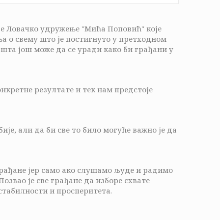
је Ловачко удружење "Мића Поповић" које
ња о свему што је постигнуто у претходном
та још може да се уради како би грађани у
онкретне резултате и тек нам предстоје
је, али да би све то било могуће важно је да
грађане јер само ако слушамо људе и радимо
Позвао је све грађане да изборе схвате
стабилности и просперитета.