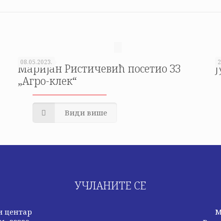
08.05.2023.
2
Маријан Ристичевић посетио ЗЗ
Ј
„Агро-клек“
Види више
УЧЛАНИТЕ СЕ
и центар
М