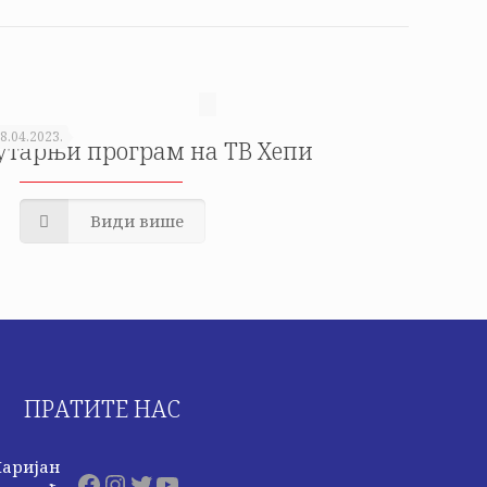
8.04.2023.
утарњи програм на ТВ Хепи
Види више
ПРАТИТЕ НАС
аријан
Facebook
Instagram
Twitter
YouTube