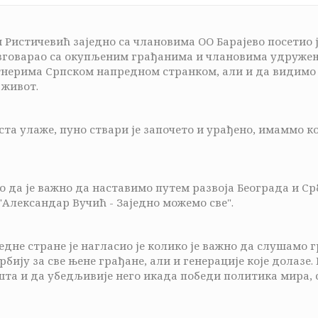
Ристичевић заједно са члановима ОО Барајево посетио 
разговарао са окупљеним грађанима и члановима удруже
нерима Српском напредном странком, али и да видимо ш
 живот.
оста улаже, пуно ствари је започето и урађено, имаммо к
 да је важно да наставимо путем развоја Београда и Срби
"Александар Вучић - Заједно можемо све".
не стране је нагласио је колико је важно да слушамо 
бију за све њене грађане, али и генерације које долазе. 
шта и да убедљивије него икада победи политика мира, 