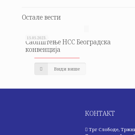
Остале вести
15.05.2023.
Саопштење НСС Београдска
конвенција
Види више
КОНТАКТ
Трг Слободе, Тржн