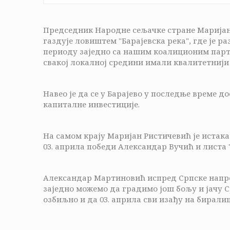
Председник Народне сељачке стране Маријан 
газдује ловиштем "Барајевска река", где је 
периоду заједно са нашим коалиционим парт
свакој локалној средини имали квалитетнији
Навео је да се у Барајево у последње време д
капиталне инвестиције.
На самом крају Маријан Ристичевић је истакао
03. априла победи Александар Вучић и листа 
Александар Мартиновић испред Српске напред
заједно можемо да градимо још бољу и јачу Ср
озбиљно и да 03. априла сви изађу на бирали