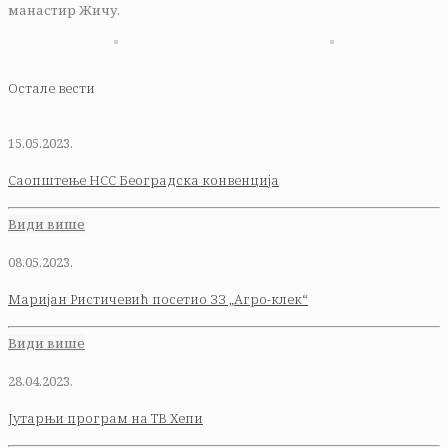
манастир Жичу.
Остале вести
15.05.2023.
Саопштење НСС Београдска конвенција
Види више
08.05.2023.
Маријан Ристичевић посетио ЗЗ „Агро-клек“
Види више
28.04.2023.
Јутарњи програм на ТВ Хепи