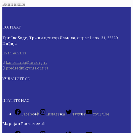
Види више
КОНТАКТ
Трг Слободе, Тржни центар Ламела, спрат I лок. 31, 22320
Инђија
069 584 59 33
kancelarija@nss.org.rs
predsednik@nss.org.rs
УЧЛАНИТЕ СЕ
ПРАТИТЕ НАС
Facebook
Instagram
Twitter
YouTube
Маријан Ристичевић