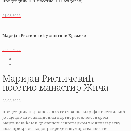
Председник НСС посетио ОО Вождовац
21.03.2022.
Маријан Ристичевић у општини Краљево
23.03.2022.
Маријан Ристичевић
посетио манастир Жича
23.03.2022.
Председник Народне сељачке странке Маријан Ристичевић
је заједно са коалиционим партнером Александром
Мартиновићем и државном секретарком у Министарству
пољопривреде, водопривреде и шумарства посетио