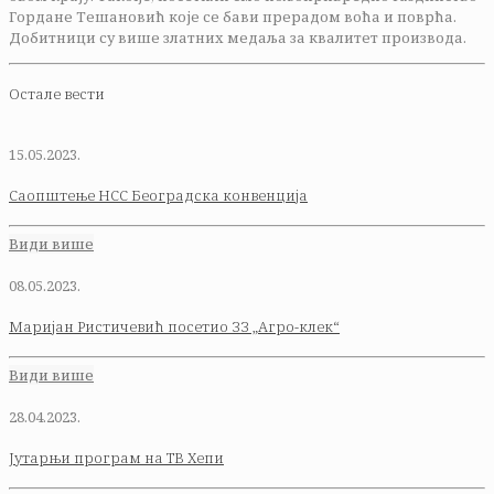
Гордане Тешановић које се бави прерадом воћа и поврћа.
Добитници су више златних медаља за квалитет производа.
Остале вести
15.05.2023.
Саопштење НСС Београдска конвенција
Види више
08.05.2023.
Маријан Ристичевић посетио ЗЗ „Агро-клек“
Види више
28.04.2023.
Јутарњи програм на ТВ Хепи