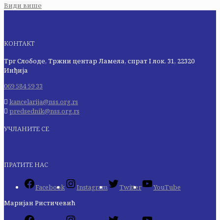
Види више
КОНТАКТ
Трг Слободе, Тржни центар Ламела, спрат I лок. 31, 22320
Инђија
069 584 59 33
kancelarija@nss.org.rs
predsednik@nss.org.rs
УЧЛАНИТЕ СЕ
ПРАТИТЕ НАС
Facebook
Instagram
Twitter
YouTube
Маријан Ристичевић