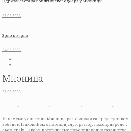
Одржан састанак општинског одбора у Мионици
23.02.2022.
Зрно по зрно
24.02.2022.
Мионица
23.02.2022.
Данас смо у општини Мионица разговарали са председником
Бобаном Јанковићем о потенцијалу и развоју пољопривреде у
овом крају. Такође, посетили смо пољопривредно газдинство