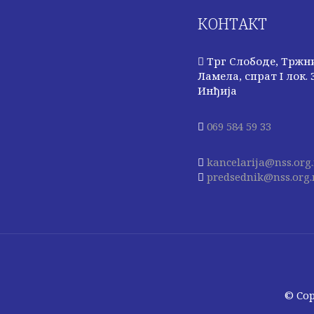
КОНТАКТ
Трг Слободе, Тржн
Ламела, спрат I лок. 3
Инђија
069 584 59 33
kancelarija@nss.org.
predsednik@nss.org.
© Cop