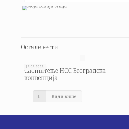
Остале вести
15.05.2023.
Саопштење НСС Београдска
конвенција
Види више