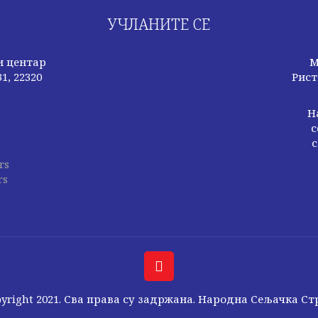
УЧЛАНИТЕ СЕ
и центар
М
1, 22320
Рист
Н
с
с
rs
rs
yright 2021. Сва права су задржана. Народна Сељачка С