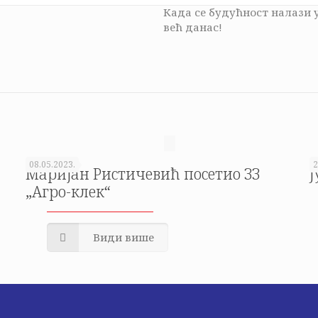
Када се будућност налази 
већ данас!
08.05.2023.
2
Маријан Ристичевић посетио ЗЗ
Ј
„Агро-клек“
Види више