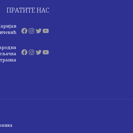
ПРАТИТЕ НАС
аријан
Facebook
Instagram
Twitter
YouTube
ичевић
ародна
Facebook
Instagram
Twitter
YouTube
ељачка
транка
транка