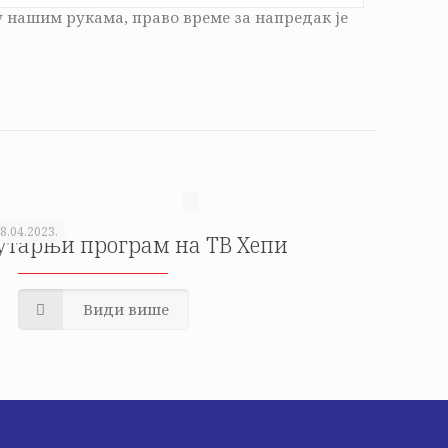
у нашим рукама, право време за напредак је
8.04.2023.
утарњи програм на ТВ Хепи
Види више