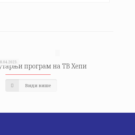
8.04.2023.
утарњи програм на ТВ Хепи
Види више