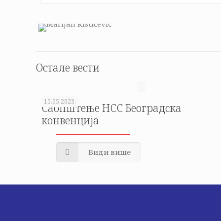
Остале вести
15.05.2023.
Саопштење НСС Београдска
конвенција
Види више