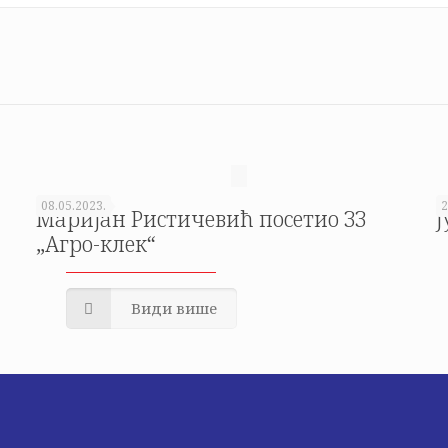
08.05.2023.
2
Маријан Ристичевић посетио ЗЗ
Ј
„Агро-клек“
Види више