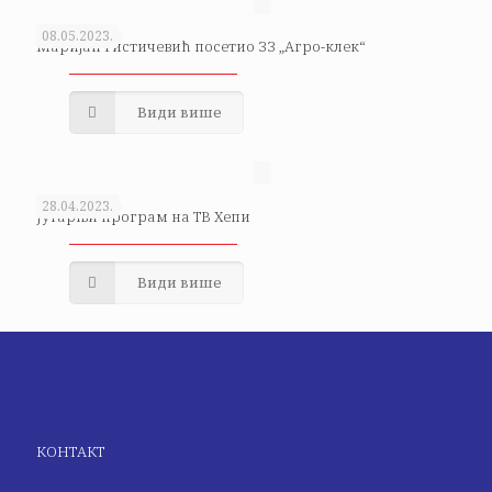
08.05.2023.
Маријан Ристичевић посетио ЗЗ „Агро-клек“
Види више
28.04.2023.
Јутарњи програм на ТВ Хепи
Види више
КОНТАКТ