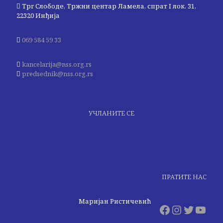
Трг Слободе, Тржни центар Ламела, спрат I лок. 31,
22320 Инђија
069 584 59 33
kancelarija@nss.org.rs
predsednik@nss.org.rs
УЧЛАНИТЕ СЕ
ПРАТИТЕ НАС
Маријан Ристичевић
Facebook
Instagr
Twitte
You