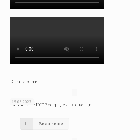
Остале вести
15.05.2023.
Саопштење НСС Београдска конвенција
Види више