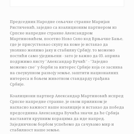
Председник Народне сељачке странке Маријан
Ристичевић, заједно са коалиционим партнером из
Српске напредне странке Александром
Мартиновићем, посетио Ново Село код Врњачке Бање,
где је присуствовао скупу на коме је истакао да
уколико желимо јаку и стабилну Србију, то можемо
постићи само уједињени - зато је важно да 03. априла
подржимо листу “Александар Вучић” - “Заједно
можемо све” у борби за интерес Србије која се заснива
на свеукупном развоју земље, заштити националних
интереса и бољем животном стандарду грађана
Србије.
Коалициони партнер Александар Мартиновић испред
Српске напредне странке, је овом приликом је
нагласио важност наше коалиције и истакао да победа
председника Александра Вучића значи да ће Србија
наставити крупним корацима да иде напред.
Заједничком борбом успећемо да сачувамо мир и
стабилност наше земље.