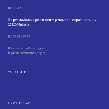
КОНТАКТ
Трг Слободе, Тржни центар Ламела, спрат I лок. 31,
22320 Инђија
069 584 59 33
kancelarija@nss.org.rs
predsednik@nss.org.rs
УЧЛАНИТЕ СЕ
ПРАТИТЕ НАС