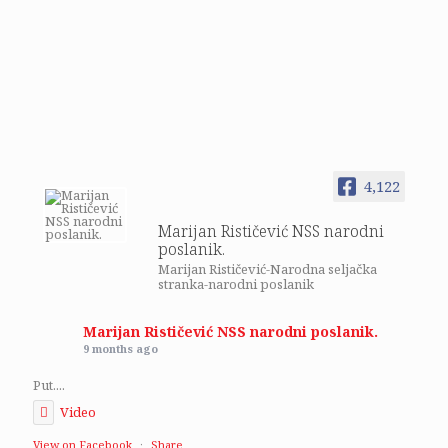
4,122
Marijan Rističević NSS narodni
poslanik.
Marijan Rističević-Narodna seljačka
stranka-narodni poslanik
Marijan Rističević NSS narodni poslanik.
9 months ago
Put....
Video
View on Facebook
·
Share