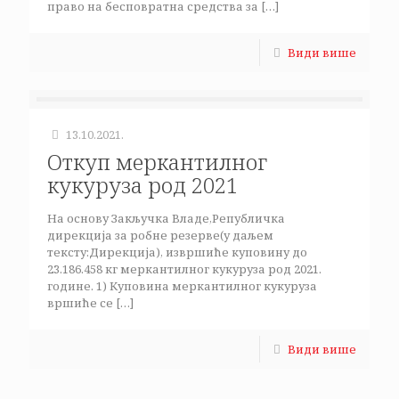
право на бесповратна средства за
[…]
Види више
13.10.2021.
Откуп меркантилног
кукуруза род 2021
На основу Закључка Владе,Републичка
дирекција за робне резерве(у даљем
тексту:Дирекција), извршиће куповину до
23.186.458 кг меркантилног кукуруза род 2021.
године. 1) Куповина меркантилног кукуруза
вршиће се
[…]
Види више