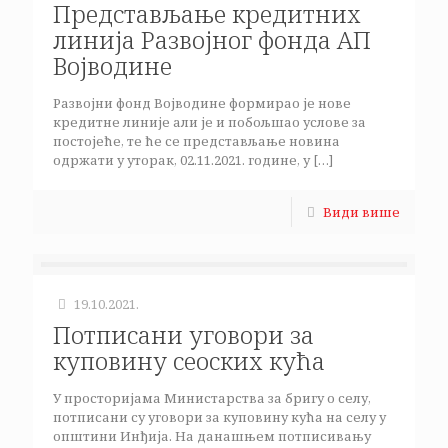
Представљање кредитних
линија Развојног фонда АП
Војводине
Развојни фонд Војводине формирао је нове
кредитне линије али је и побољшао услове за
постојеће, те ће се представљање новина
одржати у уторак, 02.11.2021. године, у
[…]
Види више
19.10.2021.
Потписани уговори за
куповину сеоских кућа
У просторијама Министарства за бригу о селу,
потписани су уговори за куповину кућа на селу у
општини Инђија. На данашњем потписивању