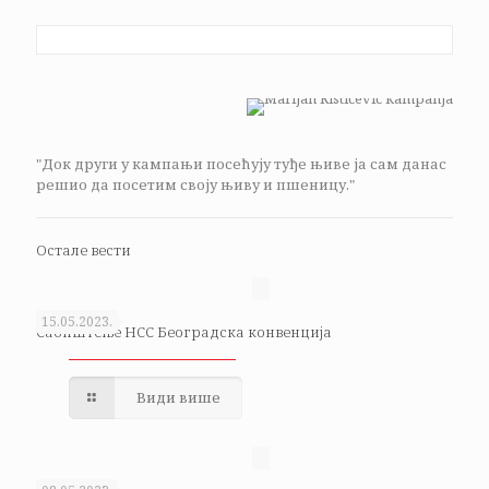
"Док други у кампањи посећују туђе њиве ја сам данас
решио да посетим своју њиву и пшеницу."
Остале вести
15.05.2023.
Саопштење НСС Београдска конвенција
Види више