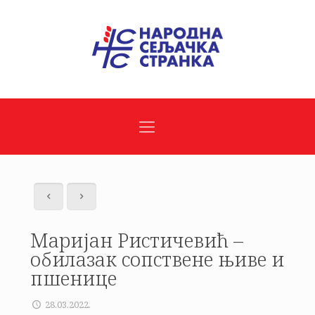
Маријан Ристичевић –
обилазак сопствене њиве и
пшенице
28.03.2022.