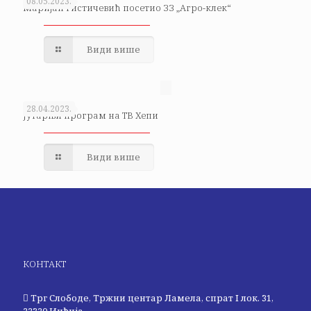
08.05.2023.
Маријан Ристичевић посетио ЗЗ „Агро-клек“
Види више
28.04.2023.
Јутарњи програм на ТВ Хепи
Види више
КОНТАКТ
Трг Слободе, Тржни центар Ламела, спрат I лок. 31,