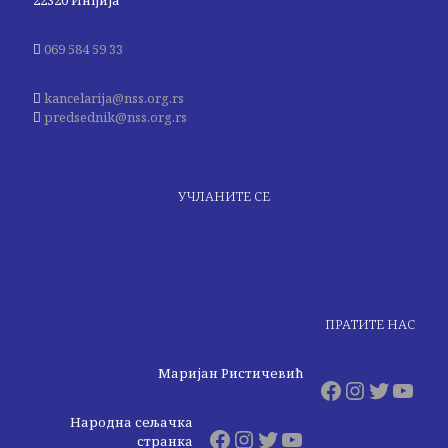
22320 Инђија
069 584 59 33
kancelarija@nss.org.rs
predsednik@nss.org.rs
УЧЛАНИТЕ СЕ
ПРАТИТЕ НАС
Маријан Ристичевић
Facebook
Instagr
Twitte
You
Народна сељачка
Facebook
Instagram
Twitter
YouTube
странка